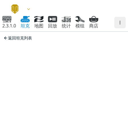
2.3.1.0
坦克
地图
回放
统计
模组
商店
返回坦克列表