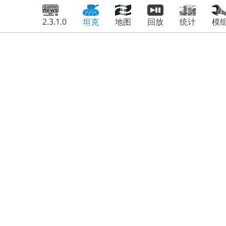
2.3.1.0
坦克
地图
回放
统计
模