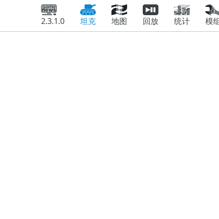
2.3.1.0
坦克
地图
回放
统计
模