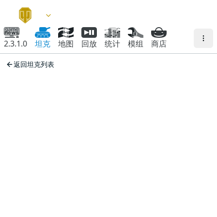
2.3.1.0
坦克
地图
回放
统计
模组
商店
返回坦克列表