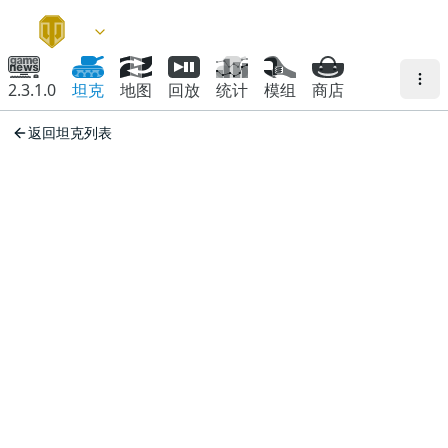
2.3.1.0
坦克
地图
回放
统计
模组
商店
返回坦克列表