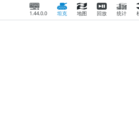
1.44.0.0
坦克
地图
回放
统计