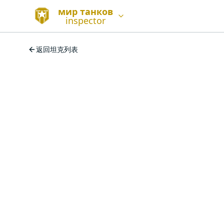
мир танков
inspector
返回坦克列表