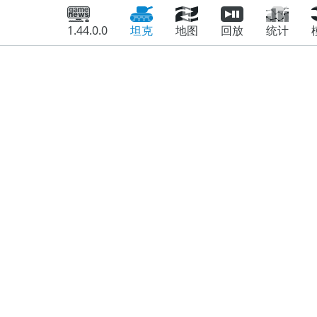
1.44.0.0
坦克
地图
回放
统计