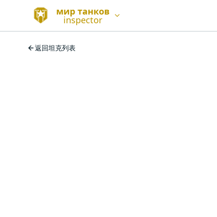
мир танков
inspector
返回坦克列表