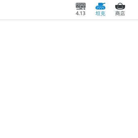
4.13
坦克
商店