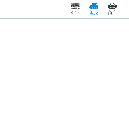
4.13
坦克
商店