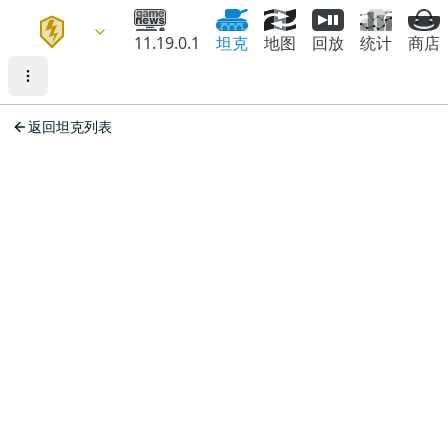
11.19.0.1
坦克
地图
回放
统计
商店
返回坦克列表