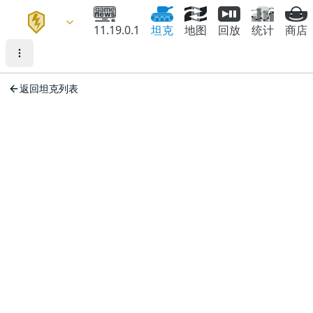
11.19.0.1
坦克
地图
回放
统计
商店
返回坦克列表