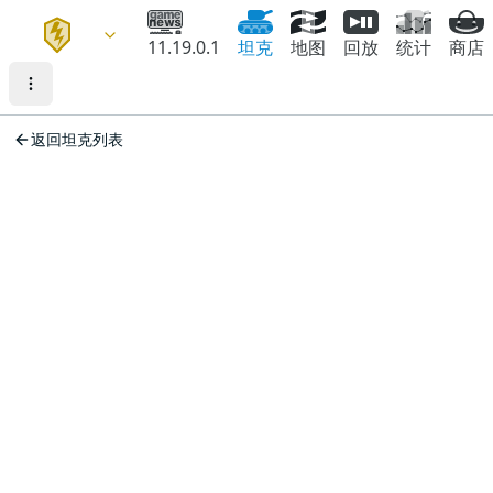
11.19.0.1
坦克
地图
回放
统计
商店
返回坦克列表