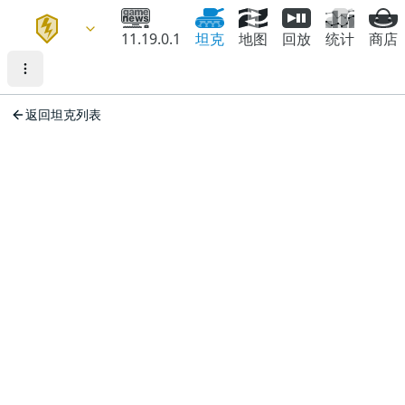
11.19.0.1
坦克
地图
回放
统计
商店
返回坦克列表