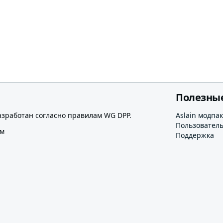
Полезны
азработан согласно правилам WG DPP.
Aslain модпак
Пользовател
ом
Поддержка