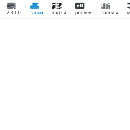
2.3.1.0
танки
карты
реплеи
тренды