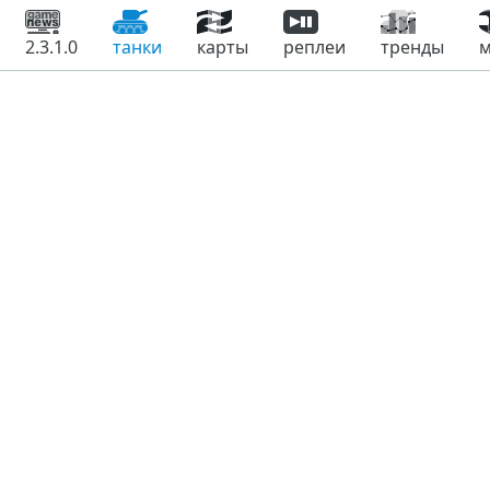
2.3.1.0
танки
карты
реплеи
тренды