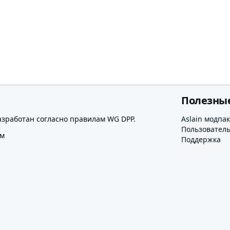
Полезны
азработан согласно правилам WG DPP.
Aslain модпак
Пользовател
ом
Поддержка