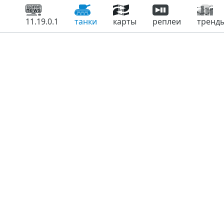
11.19.0.1
танки
карты
реплеи
тренд