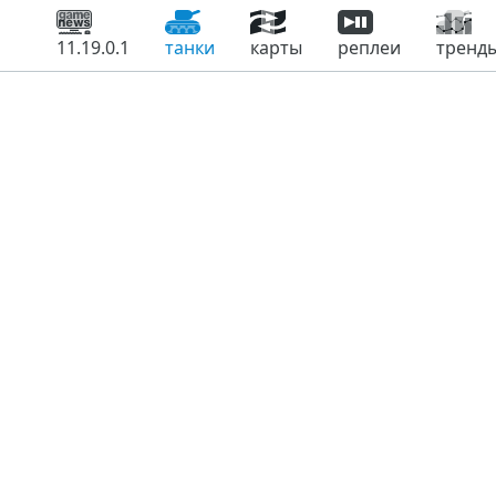
11.19.0.1
танки
карты
реплеи
тренд