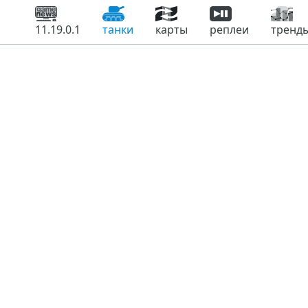
11.19.0.1
танки
карты
реплеи
тренд