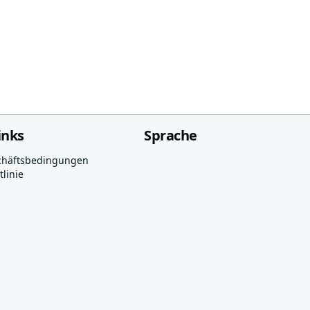
inks
Sprache
chäftsbedingungen
linie