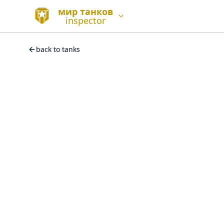
мир танков
inspector
back to tanks