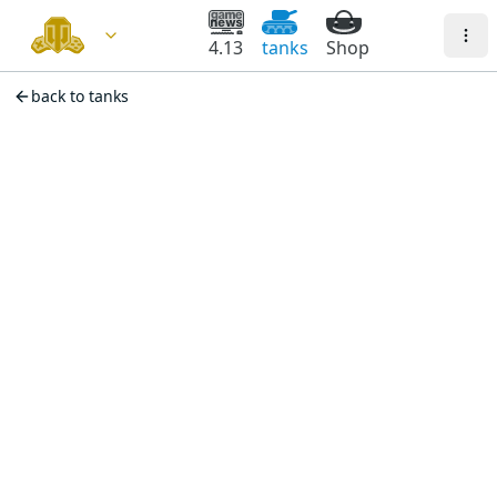
4.13
tanks
Shop
back to tanks