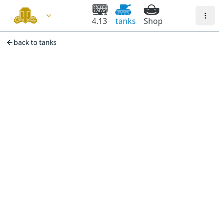
4.13
tanks
Shop
back to tanks