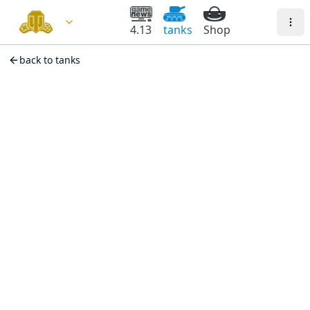
4.13
tanks
Shop
back to tanks