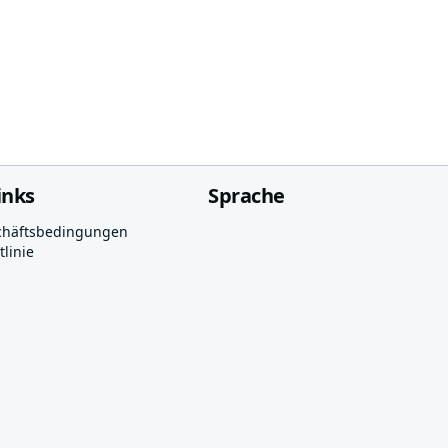
inks
Sprache
chäftsbedingungen
linie